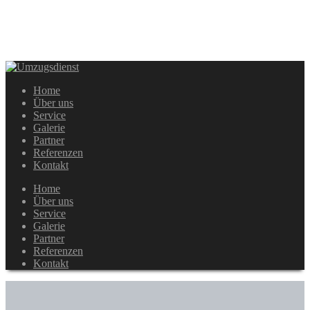
Home
Über uns
Service
Galerie
Partner
Referenzen
Kontakt
Home
Über uns
Service
Galerie
Partner
Referenzen
Kontakt