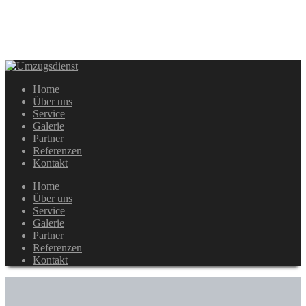
Home
Über uns
Service
Galerie
Partner
Referenzen
Kontakt
Home
Über uns
Service
Galerie
Partner
Referenzen
Kontakt