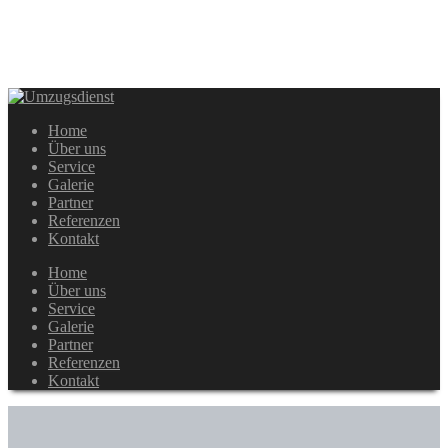
Home
Über uns
Service
Galerie
Partner
Referenzen
Kontakt
Home
Über uns
Service
Galerie
Partner
Referenzen
Kontakt